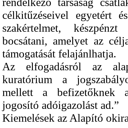
rendelkező társaság csatla
célkitűzéseivel egyetért é
szakértelmet, készpénzt
bocsátani, amelyet az célj
támogatását felajánlhatja.
Az elfogadásról az ala
kuratórium a jogszabályo
mellett a befizetőknek 
jogosító adóigazolást ad.”
Kiemelések az Alapító okir