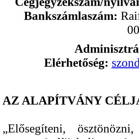
Cégjegyzékszám/nyilván
Bankszámlaszám:
Rai
0
Adminisztrá
Elérhetőség:
szon
AZ ALAPÍTVÁNY CÉLJ
„Elősegíteni, ösztönözni,