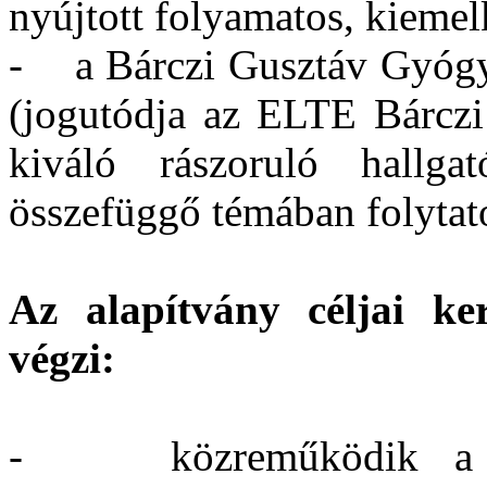
nyújtott folyamatos, kiemel
- a Bárczi Gusztáv Gyógy
(jogutódja az ELTE Bárcz
kiváló rászoruló hallga
összefüggő témában folytat
Az alapítvány céljai ke
végzi:
- közreműködik a Szo