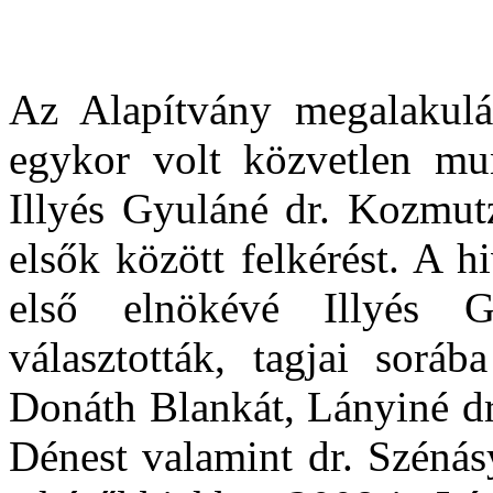
Az Alapítvány megalakulá
egykor volt közvetlen mun
Illyés Gyuláné dr. Kozmut
elsők között felkérést. A 
első elnökévé Illyés 
választották, tagjai sorá
Donáth Blankát, Lányiné dr
Dénest valamint dr. Szénás