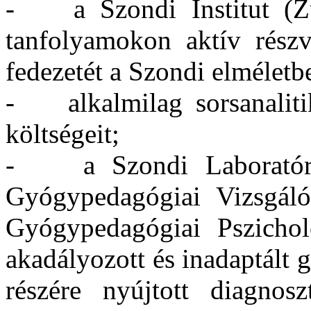
- a Szondi Institut (Züri
tanfolyamokon aktív részvé
fedezetét a Szondi elméletb
- alkalmilag sorsanalitik
költségeit;
- a Szondi Laboratóri
Gyógypedagógiai Vizsgáló
Gyógypedagógiai Pszicholó
akadályozott és inadaptált 
részére nyújtott diagnos