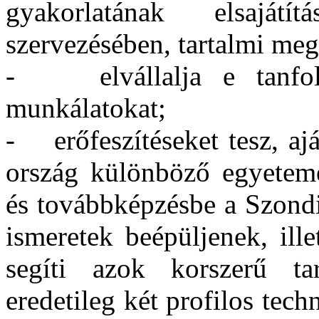
gyakorlatának elsajátí
szervezésében, tartalmi meg
- elvállalja e tanfolya
munkálatokat;
- erőfeszítéseket tesz, aj
ország különböző egyeteme
és továbbképzésbe a Szondi-
ismeretek beépüljenek, ill
segíti azok korszerű tar
eredetileg két profilos tech