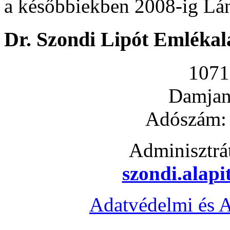
a későbbiekben 2008-ig Lán
Dr. Szondi Lipót Emlékal
1071
Damjani
Adószám:
Adminisztrá
szondi.alap
Adatvédelmi és A