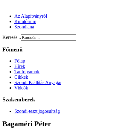
Az Alapítványról
Kuratórium
Szondiana
Keresés...
Főmenü
Főlap
Hírek
Tanfolyamok
Cikkek
Szondi Kiállítás Anyagai
Videók
Szakemberek
Szondi-teszt jogosultság
Bagaméri Péter