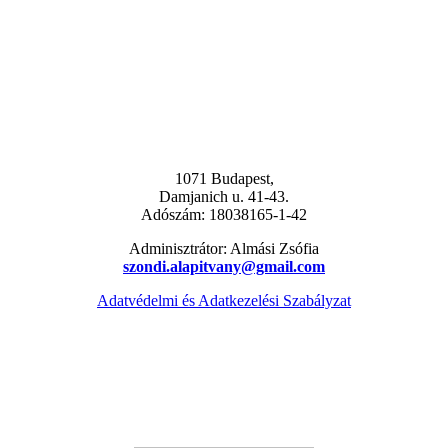
1071 Budapest,
Damjanich u. 41-43.
Adószám: 18038165-1-42
Adminisztrátor: Almási Zsófia
szondi.alapitvany@gmail.com
Adatvédelmi és Adatkezelési Szabályzat