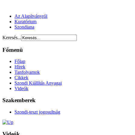
Az Alapítványról
Kuratórium
Szondiana
Keresés...
Főmenü
Főlap
Hírek
Tanfolyamok
Cikkek
Szondi Kiállítás Anyagai
Videók
Szakemberek
Szondi-teszt jogosultság
Videók