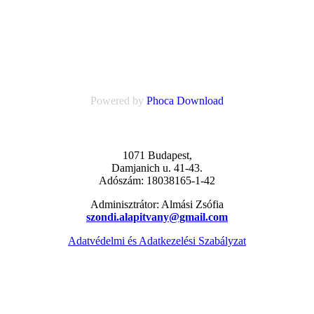
Powered by
Phoca Download
1071 Budapest,
Damjanich u. 41-43.
Adószám: 18038165-1-42
Adminisztrátor: Almási Zsófia
szondi.alapitvany@gmail.com
Adatvédelmi és Adatkezelési Szabályzat