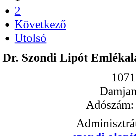
2
Következő
Utolsó
Dr. Szondi Lipót Emlékal
1071
Damjani
Adószám:
Adminisztrá