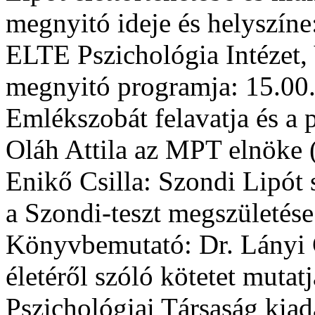
megnyitó ideje és helyszíne
ELTE Pszichológia Intézet, V
megnyitó programja: 15.00.
Emlékszobát felavatja és a 
Oláh Attila az MPT elnöke (
Enikő Csilla: Szondi Lipót s
a Szondi-teszt megszületése
Könyvbemutató: Dr. Lányi 
életéről szóló kötetet muta
Pszichológiai Társaság kiad