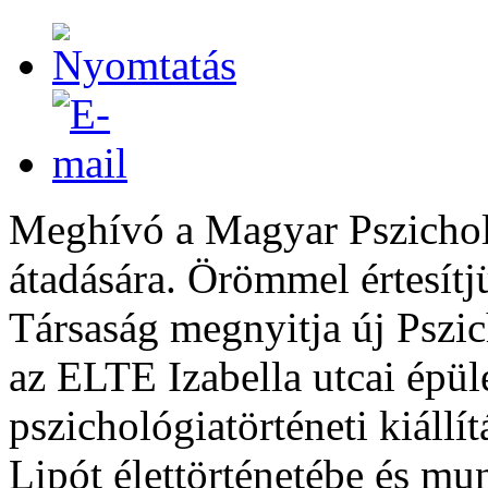
Meghívó a Magyar Pszichol
átadására. Örömmel értesít
Társaság megnyitja új Pszic
az ELTE Izabella utcai épül
pszichológiatörténeti kiállí
Lipót élettörténetébe és mu