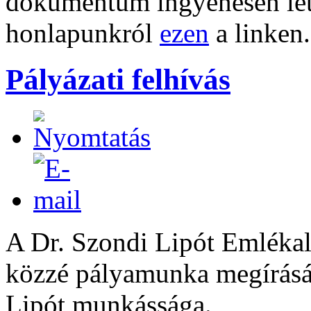
dokumentum ingyenesen let
honlapunkról
ezen
a linken.
Pályázati felhívás
A Dr. Szondi Lipót Emlékala
közzé pályamunka megírásá
Lipót munkássága.