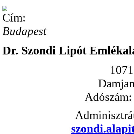
Budapest
Dr. Szondi Lipót Emlékal
1071
Damjani
Adószám:
Adminisztrá
szondi.alap